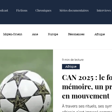
odcast
Fictions
Chroniques
Séries documentaires
Interviews
Fictions
Chroniques
Plus
Moyen-Orient
Asie
Europe
Résonances
Afrique
9 min de lecture
Afrique
CAN 2025 : le 
mémoire, un pr
en mouvement
À travers ses rituels, ses sym