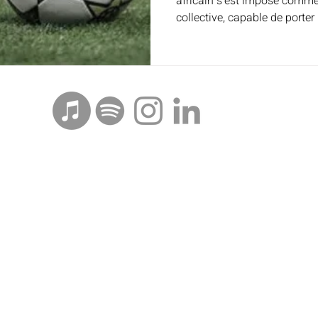
africain s’est imposé comme 
collective, capable de porter
discours institutionnels éch