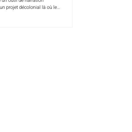
un outil de narration
 un projet décolonial là où les
ouent très souvent.