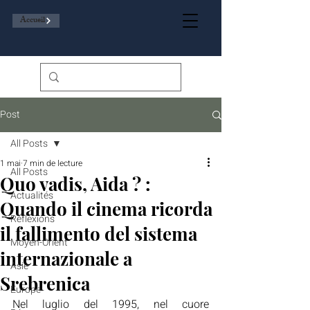
Accueil
Post
All Posts
1 mai
7 min de lecture
All Posts
Quo vadis, Aida ? :
Actualités
Quando il cinema ricorda
Réflexions
il fallimento del sistema
Moyen-Orient
internazionale a
Asie
Srebrenica
Europe
Nel luglio del 1995, nel cuore 