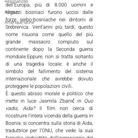
Résonances
dell’Europa, più di 8.000 uomini e 
Afrique
ragazzi bosniaci furono uccisi dalle 
forze serbo-bosniache nei dintorni di 
Amérique latine
Srebrenica. Vent’anni più tardi, questo 
nome risuona come quello del più 
grande massacro compiuto sul 
continente dopo la Seconda guerra 
mondiale.Eppure, non si tratta soltanto 
di una tragedia locale: è anche il 
simbolo del fallimento del sistema 
internazionale che avrebbe dovuto 
proteggere le popolazioni civili.
È questo abisso morale e politico che 
mette in luce Jasmila Zbanić in 
Quo 
vadis, Aida? 
Il film non cerca di 
ricostruire l’intera vicenda della guerra in 
Bosnia: si concentra sulla storia di Aida, 
traduttrice per l’ONU, che vede la sua 