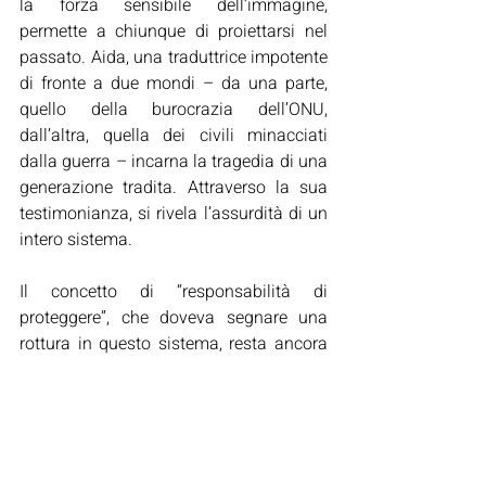
la forza sensibile dell’immagine, 
permette a chiunque di proiettarsi nel 
passato. Aida, una traduttrice impotente 
di fronte a due mondi – da una parte, 
quello della burocrazia dell’ONU, 
dall’altra, quella dei civili minacciati 
dalla guerra – incarna la tragedia di una 
generazione tradita. Attraverso la sua 
testimonianza, si rivela l’assurdità di un 
intero sistema.
Il concetto di “responsabilità di 
proteggere”, che doveva segnare una 
rottura in questo sistema, resta ancora 
prigioniero dei rapporti di forza 
internazionali: senza la volontà politica 
delle grandi potenze, nessun principio 
basta a salvare delle vite. È questa 
constatazione, che il film traduce 