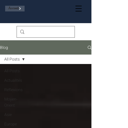
Accueil
Blog
All Posts
All Posts
Actualités
Réflexions
Moyen-
Orient
Asie
Europe