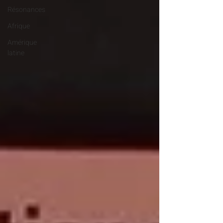
Résonances
Afrique
Amérique
latine