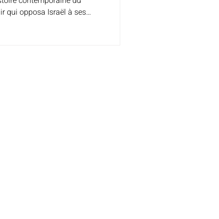
istoire contemporaine du
air qui opposa Israël à ses
ordanie, la Syrie, avec la
rak, du 5 au 10 juin 1967, a
litique de la région.