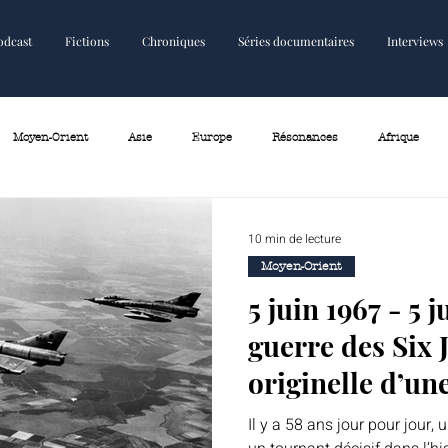
odcast
Fictions
Chroniques
Séries documentaires
Interviews
Fictions
Chroniques
Plus
Moyen-Orient
Asie
Europe
Résonances
Afrique
10 min de lecture
Moyen-Orient
5 juin 1967 - 5 
guerre des Six 
originelle d’un
inachevée
Il y a 58 ans jour pour jour, 