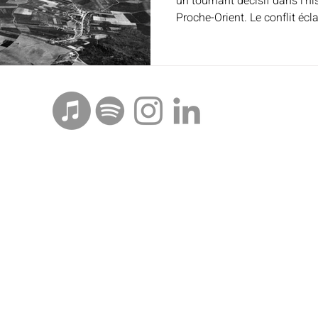
un tournant décisif dans l’h
Proche-Orient. Le conflit écl
voisins arabes, l’Égypte, la J
participation indirecte de l’I
durablement façonné la géopo