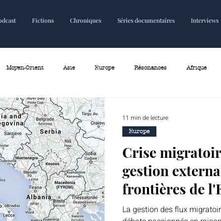
odcast
Fictions
Chroniques
Séries documentaires
Interviews
Fictions
Chroniques
Plus
Moyen-Orient
Asie
Europe
Résonances
Afrique
11 min de lecture
Europe
Crise migratoire
gestion externa
frontières de l
La gestion des flux migratoir