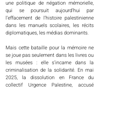
une politique de négation mémorielle, 
qui se poursuit aujourd’hui par 
l’effacement de l’histoire palestinienne 
dans les manuels scolaires, les récits 
diplomatiques, les médias dominants. 
Mais cette bataille pour la mémoire ne 
se joue pas seulement dans les livres ou 
les musées : elle s’incarne dans la 
criminalisation de la solidarité. En mai 
2025, la dissolution en France du 
collectif Urgence Palestine, accusé 
d’ « apologie de la haine » pour avoir 
dénoncé l’agression israélienne à Gaza, 
a été qualifiée par Amnesty International 
d’attaque contre la liberté d’expression 
et d’association. Selon l’organisation, il 
s’agit d’une dérive inquiétante : réduire 
au silence les défenseurs des droits 