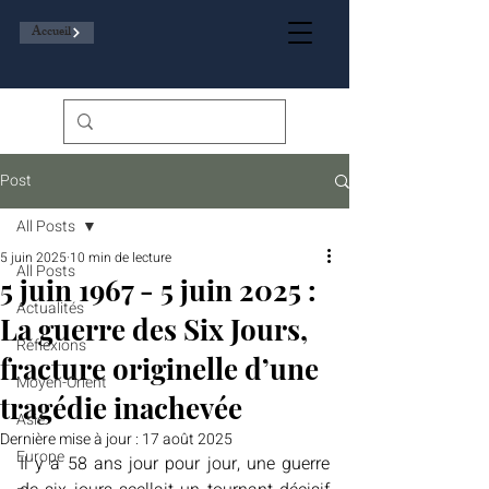
Accueil
Post
All Posts
5 juin 2025
10 min de lecture
All Posts
5 juin 1967 - 5 juin 2025 :
Actualités
La guerre des Six Jours,
Réflexions
fracture originelle d’une
Moyen-Orient
tragédie inachevée
Asie
Dernière mise à jour :
17 août 2025
Europe
Il y a 58 ans jour pour jour, une guerre 