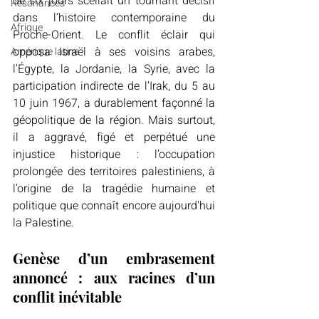
de six jours scellait un tournant décisif 
Résonances
dans l’histoire contemporaine du 
Afrique
Proche-Orient. Le conflit éclair qui 
opposa Israël à ses voisins arabes, 
Amérique latine
l’Égypte, la Jordanie, la Syrie, avec la 
participation indirecte de l’Irak, du 5 au 
10 juin 1967, a durablement façonné la 
géopolitique de la région. Mais surtout, 
il a aggravé, figé et perpétué une 
injustice historique : l’occupation 
prolongée des territoires palestiniens, à 
l’origine de la tragédie humaine et 
politique que connaît encore aujourd'hui 
la Palestine. 
Genèse d’un embrasement 
annoncé : aux racines d’un 
conflit inévitable 